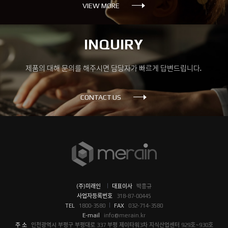
VIEW MORE
INQUIRY
제품의 대해 문의를 해주시면 담당자가 빠르게 답변드립니다.
CONTACT US
(주)미래인
대표이사
박흥규
사업자등록번호
318-87-00445
TEL
1800-3580
FAX
032-714-3580
E-mail
info@merain.kr
주 소
인천광역시 부평구 부평대로 337 부평 제이타워3차 지식산업센터 929호~930호