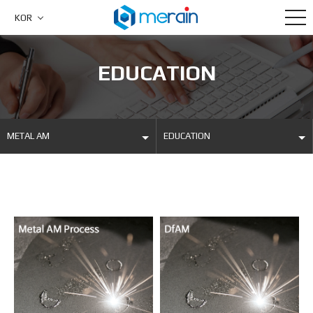
KOR
EDUCATION
METAL AM
EDUCATION
COMPANY
금속3D프린팅
PRODUCTS
DFAM
METAL AM
DENTAL
BOARD
EDUCATION
CUSTOMER