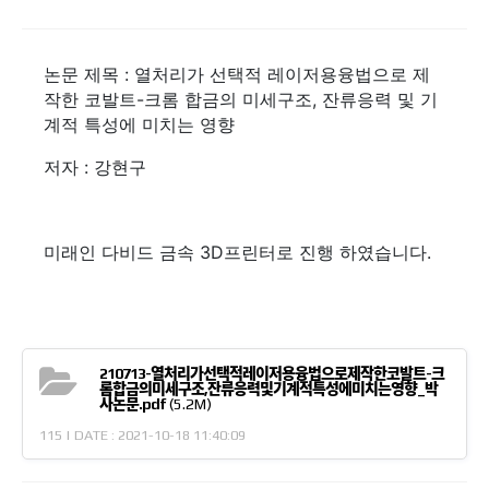
GROUPWARE
논문 제목 : 열처리가 선택적 레이저용융법으로 제
작한 코발트-크롬 합금의 미세구조, 잔류응력 및 기
계적 특성에 미치는 영향
저자 : 강현구
미래인 다비드 금속 3D프린터로 진행 하였습니다.
210713-열처리가선택적레이저용융법으로제작한코발트-크
롬합금의미세구조,잔류응력및기계적특성에미치는영향_박
사논문.pdf
(5.2M)
115 | DATE : 2021-10-18 11:40:09